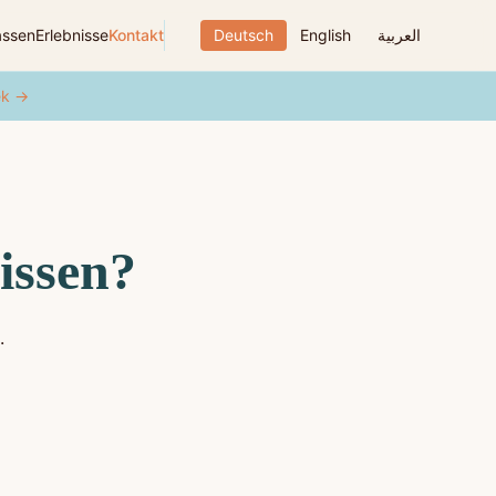
assen
Erlebnisse
Kontakt
Deutsch
English
العربية
ek →
issen?
.