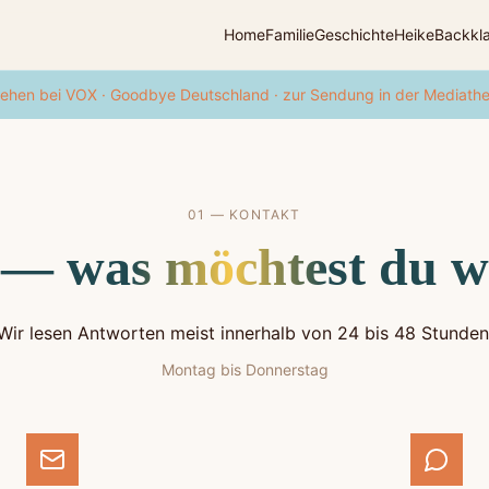
Home
Familie
Geschichte
Heike
Backkl
ehen bei VOX · Goodbye Deutschland · zur Sendung in der Mediath
01 — KONTAKT
 — was möchtest du w
Wir lesen Antworten meist innerhalb von 24 bis 48 Stunden
Montag bis Donnerstag